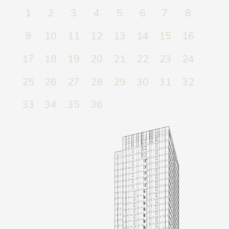
PLANS
1
2
3
4
5
6
7
8
VISITES VIRTUELLES
9
10
11
12
13
14
15
16
GALERIE
17
18
19
20
21
22
23
24
QUARTIER
25
26
27
28
29
30
31
32
ÉQUIPE
33
34
35
36
CONTACT
EN
中文