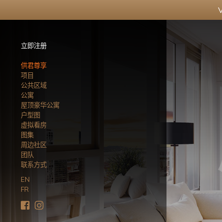
立即注册
供君尊享
项目
公共区域
公寓
屋顶豪华公寓
户型图
虚拟看房
图集
周边社区
团队
联系方式
EN
FR