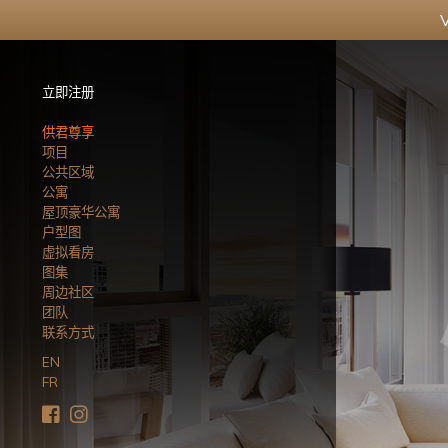
立即注册
供君尊享
项目
公共区域
公寓
屋顶豪华公寓
户型图
虚拟看房
图集
周边社区
团队
联系方式
EN
FR