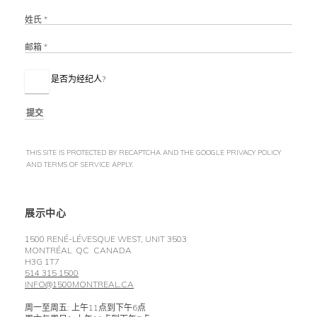
姓氏 *
邮箱 *
是否为经纪人?
提交
THIS SITE IS PROTECTED BY RECAPTCHA AND THE GOOGLE
PRIVACY POLICY
AND
TERMS OF SERVICE
APPLY.
展示中心
1500 RENÉ-LÉVESQUE WEST, UNIT 3503
MONTRÉAL QC CANADA
H3G 1T7
514 315 1500
INFO@1500MONTREAL.CA
周一至周五: 上午11点到下午6点