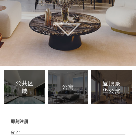
户型图
虚拟看房
图集
周边社区
团队
联系方式
公共区
屋顶豪
公寓
EN
域
华公寓
FR
即刻注册
名字 *